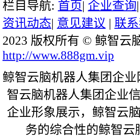
栏目导航:
首页
|
企业查询
资讯动态
|
意见建议
|
联系
2023 版权所有 © 鲸
http://www.888gm.vip
鲸智云脑机器人集团企业网ww
智云脑机器人集团企业
企业形象展示，鲸智云
务的综合性的鲸智云